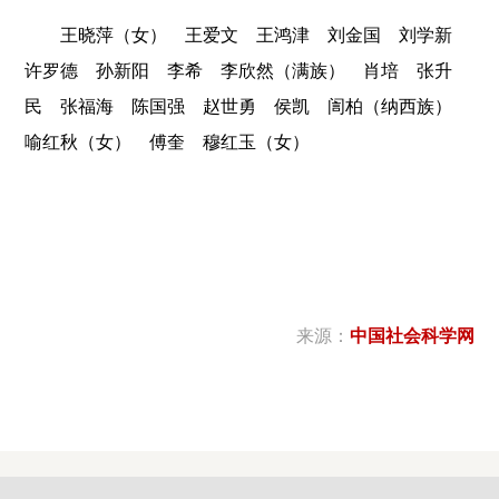
王晓萍（女） 王爱文 王鸿津 刘金国 刘学新
许罗德 孙新阳 李希 李欣然（满族） 肖培 张升
民 张福海 陈国强 赵世勇 侯凯 訚柏（纳西族）
喻红秋（女） 傅奎 穆红玉（女）
来源：
中国社会科学网