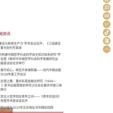
闻资讯
更多>>
线建设与新质生产力”学术会议召开，《三线建设
》集刊创刊号首发
时代构建中国哲学社会科学自主知识体系研究”学
讨会暨《新时代中国哲学社会科学发展研究丛
出版座谈会在京举行
五载守初心，继往开来谱新篇——当代中国出版
2026年度工作会议
合营之路：重庆私营金融业研究（1949—
2）》新书出版暨国史研究讨论会在重庆中国三峡
馆举行
克思主义哲学回应青年之问——《青年的追问》
发布暨学术座谈会召开
国出版社2025年北京地坛书市精彩回顾