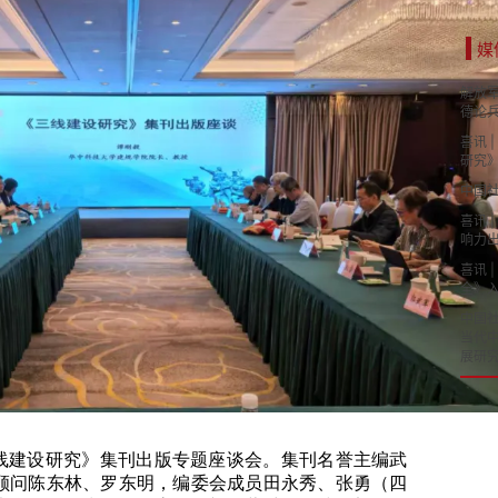
媒
解放军
德论
喜讯 
研究
中国社
喜讯 
响力出
喜讯 
全》入
中国
当代
展研
三线建设研究》集刊出版专题座谈会。集刊名誉主编武
顾问陈东林、罗东明，编委会成员田永秀、张勇（四