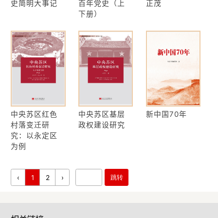
史简明大事记
百年党史（上
正茂
下册）
中央苏区红色
中央苏区基层
新中国70年
村落变迁研
政权建设研究
究：以永定区
为例
‹
1
2
›