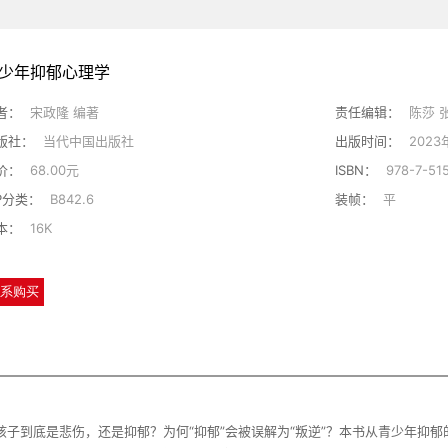
少年抑郁心理学
者：
宋政隆 编著
责任编辑：
陈莎 
版社：
当代中国出版社
出版时间：
2023
价：
68.00元
ISBN：
978-7-51
IP分类：
B842.6
装帧：
平
本：
16K
系购买
孩子到底是悲伤，还是抑郁？为何“抑郁”会被误解为“叛逆”？本书从青少年抑