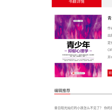
书籍详情
青
作
出
定
C
开
联
编辑推荐
昔日阳光灿烂的小孩怎么不见了？ 你的