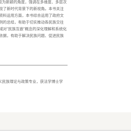
较为新颖的角度，强调在多维度、多层次
现了新时代背景下的新视角。本书关注
资料运用方面，本书综合运用了政府文
例的总结，有助于切实推动各民族交往
对“民族互嵌”概念的深化理解和系统化
依据，有助于解决民族问题、促进民族
主义民族理论与政策专业，获法学博士学