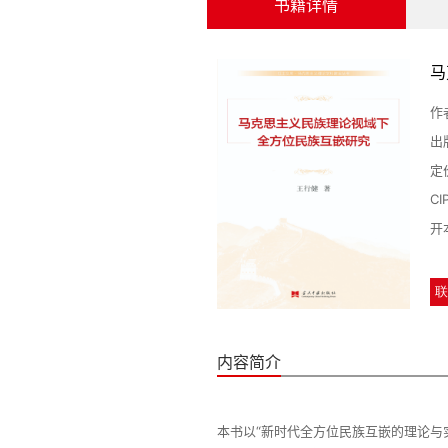
书籍详情
马
作
出
定
C
开
联
内容简介
本书以“新时代全方位民族互嵌的理论与