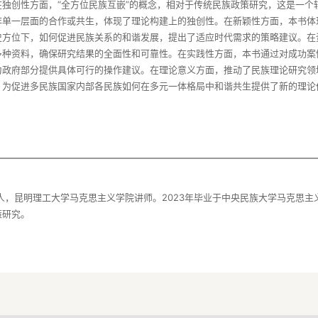
独创性方面，“全方位民族互嵌”的概念，相对于传统民族政策研究，这是一个
非单一层面的合作或共生，体现了理论构建上的独创性。在新颖性方面，本书体
史方位下，如何促进民族关系的和谐发展，提出了适应时代需求的策略建议。在
多种资料，确保研究结果的全面性和可靠性。在实践性方面，本书通过对成功案
政府部分提供具体可行的操作建议。在理论意义方面，推动了民族理论研究领域
，为促进多民族国家内部各民族如何在多元一体格局中和谐共生提供了新的理论
人，昆明理工大学马克思主义学院讲师。2023年毕业于中央民族大学马克思