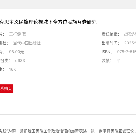
克思主义民族理论视域下全方位民族互嵌研究
者：
王行健 著
责任编辑：
战盈
版社：
当代中国出版社
出版时间：
2025
价：
98.00元
ISBN：
978-7-51
IP分类：
d633
装帧：
平
本：
16K
系购买
实践”为题，紧扣我国民族工作政治话语的最新表述，进一步阐释民族互嵌理论