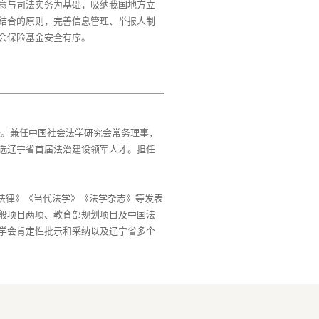
意与司法实务为基础，吸纳我国地方立
结合的原则，完善信息管理、举报人制
任。兼任中国社会法学研究会常务理事，
选辽宁省首届法治建设领军人才。担任
与法律》《当代法学》《法学杂志》等发表
般项目两项、教育部规划项目及中国法
学会肯定性批示和采纳以及辽宁省多个