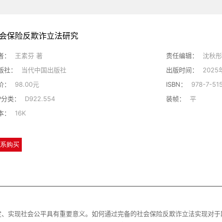
会保险反欺诈立法研究
者：
王素芬 著
责任编辑：
沈秋
版社：
当代中国出版社
出版时间：
2025
价：
98.00元
ISBN：
978-7-515
IP分类：
D922.554
装帧：
平
本：
16K
系购买
定、实现社会公平具有重要意义。如何通过完备的社会保险反欺诈立法实现对于