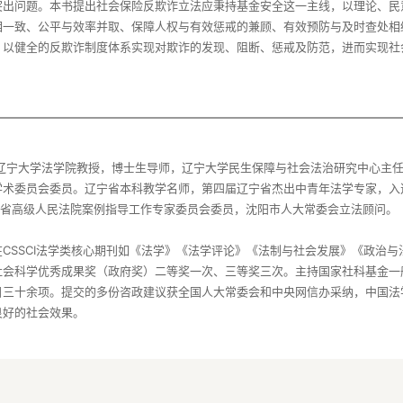
突出问题。本书提出社会保险反欺诈立法应秉持基金安全这一主线，以理论、民
相一致、公平与效率并取、保障人权与有效惩戒的兼顾、有效预防与及时查处相
，辽宁大学法学院教授，博士生导师，辽宁大学民生保障与社会法治研究中心主
学术委员会委员。辽宁省本科教学名师，第四届辽宁省杰出中青年法学专家，入
宁省高级人民法院案例指导工作专家委员会委员，沈阳市人大常委会立法顾问。
CSSCI法学类核心期刊如《法学》《法学评论》《法制与社会发展》《政治
社会科学优秀成果奖（政府奖）二等奖一次、三等奖三次。主持国家社科基金一
目三十余项。提交的多份咨政建议获全国人大常委会和中央网信办采纳，中国法