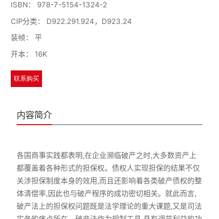
ISBN：
978-7-5154-1324-2
CIP分类：
D922.291.924，D923.24
装帧：
平
开本：
16K
联系购买
内容简介
各国商事实践都表明,在企业濒临破产之时,大多数资产上
都覆盖着各种形式的担保权。债权人实现担保的结果不仅
关涉担保制度本身的效用,而且还影响着各类破产债权的整
体清偿率,因此也与破产程序的成功密切相关。就此而言,
破产法上的担保权问题既是法学理论的重大课题,又是司法
实务的痛点所在。破产法作为规制工具,具有调节利益的功