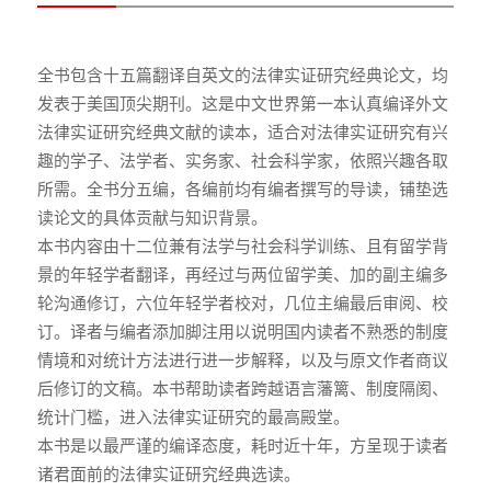
全书包含十五篇翻译自英文的法律实证研究经典论文，均
发表于美国顶尖期刊。这是中文世界第一本认真编译外文
法律实证研究经典文献的读本，适合对法律实证研究有兴
趣的学子、法学者、实务家、社会科学家，依照兴趣各取
所需。全书分五编，各编前均有编者撰写的导读，铺垫选
读论文的具体贡献与知识背景。
本书内容由十二位兼有法学与社会科学训练、且有留学背
景的年轻学者翻译，再经过与两位留学美、加的副主编多
轮沟通修订，六位年轻学者校对，几位主编最后审阅、校
订。译者与编者添加脚注用以说明国内读者不熟悉的制度
情境和对统计方法进行进一步解释，以及与原文作者商议
后修订的文稿。本书帮助读者跨越语言藩篱、制度隔阂、
统计门槛，进入法律实证研究的最高殿堂。
本书是以最严谨的编译态度，耗时近十年，方呈现于读者
诸君面前的法律实证研究经典选读。