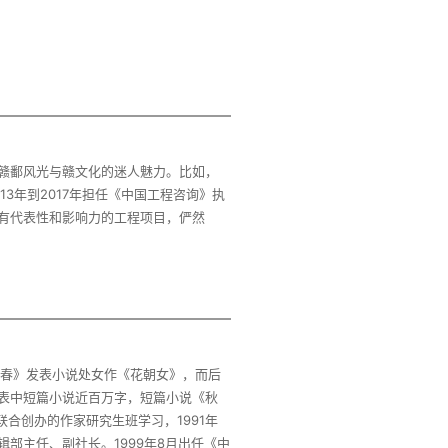
赣鄱风光与赣文化的迷人魅力。比如，
3年到2017年担任《中国工程咨询》执
有代表性和影响力的工程项目，俨然
青春》发表小说处女作《花朝女》，而后
表中短篇小说近百万字，短篇小说《秋
联合创办的作家研究生班学习，1991年
部主任、副社长。1999年8月出任《中