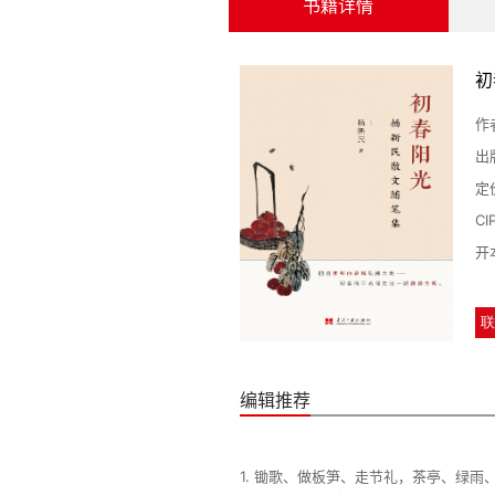
书籍详情
初
作
出
定
C
开
联
编辑推荐
1. 锄歌、做板笋、走节礼，茶亭、绿