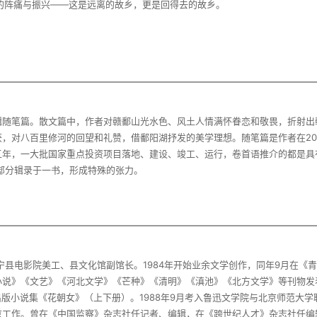
乡的阵痛与振兴——这是远离的故乡，更是回得去的故乡。
辑随笔篇。散文篇中，作者对赣鄱山光水色、风土人情满怀眷恋和敬畏，折射出
，对八百里修河的回望和礼赞，借鄱阳湖抒发的美学理想。随笔篇是作者在201
五年，一大批国家重点投资项目落地、建设、竣工、运行，卷首语推介的都是具
宁县电影院美工、县文化馆副馆长。1984年开始业余文学创作，同年9月在《
小说》《文艺》《河北文学》《芒种》《清明》《滇池》《北方文学》等刊物发
出版小说集《花朝女》（上下册）。1988年9月考入鲁迅文学院与北京师范大学
工作。曾在《中国监察》杂志社任记者、编辑，在《跨世纪人才》杂志社任编辑