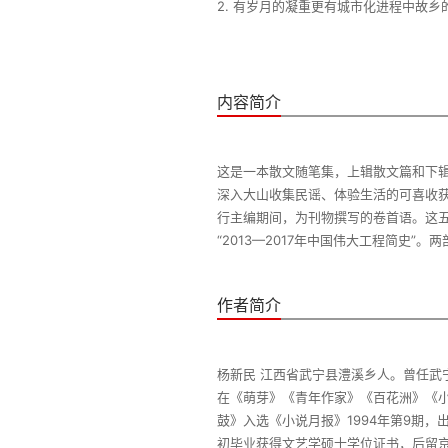
2. 有岁月的凝重更有城市化进程中故
内容简介
这是一本散文随笔集，上辑散文篇和下
深入大山收集民谣、体验生活的可喜收获
行主编期间，为刊物撰写的卷首语。这
作者简介
杨新民 江西省武宁县澧溪乡人。曾任武
在《萌芽》《青年作家》《百花洲》《
鼓》入选《小说月报》1994年第9期，
初毕业获得文艺学硕士学位证书，后留京