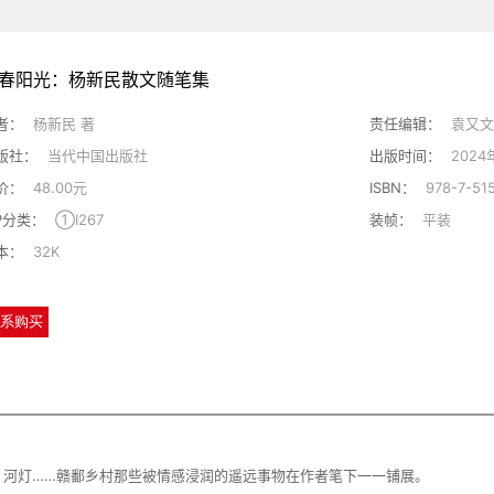
春阳光：杨新民散文随笔集
者：
杨新民 著
责任编辑：
袁又文
版社：
当代中国出版社
出版时间：
2024
价：
48.00元
ISBN：
978-7-515
IP分类：
①I267
装帧：
平装
本：
32K
系购买
雨、河灯……赣鄱乡村那些被情感浸润的遥远事物在作者笔下一一铺展。