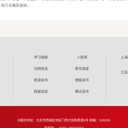
所
学习强国
人民网
上海
光明悦读
新华阅读
江苏
社
新浪读书
搜狐读书
社
网易阅读
腾讯读书
社
出版社地址：北京市西城区地安门西大街旌勇里8号 邮编：100009
宣传部：（010）66572153