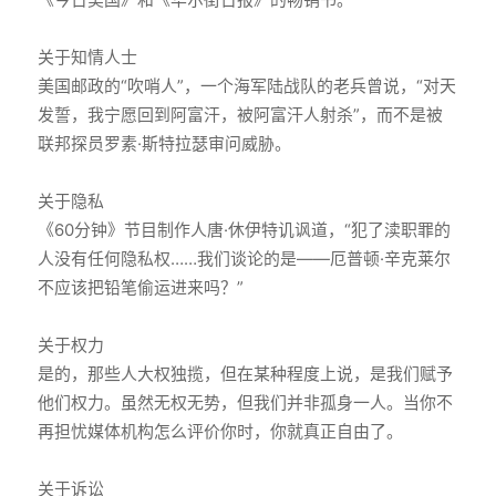
关于知情人士
美国邮政的“吹哨人”，一个海军陆战队的老兵曾说，“对天
发誓，我宁愿回到阿富汗，被阿富汗人射杀”，而不是被
联邦探员罗素·斯特拉瑟审问威胁。
关于隐私
《60分钟》节目制作人唐·休伊特讥讽道，“犯了渎职罪的
人没有任何隐私权……我们谈论的是——厄普顿·辛克莱尔
不应该把铅笔偷运进来吗？”
关于权力
是的，那些人大权独揽，但在某种程度上说，是我们赋予
他们权力。虽然无权无势，但我们并非孤身一人。当你不
再担忧媒体机构怎么评价你时，你就真正自由了。
关于诉讼