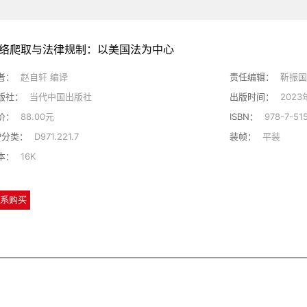
络爬取与法律规制：以美国法为中心
者：
赵自轩 编译
责任编辑：
靳振国
版社：
当代中国出版社
出版时间：
2023
价：
88.00元
ISBN：
978-7-51
IP分类：
D971.221.7
装帧：
平装
本：
16K
系购买