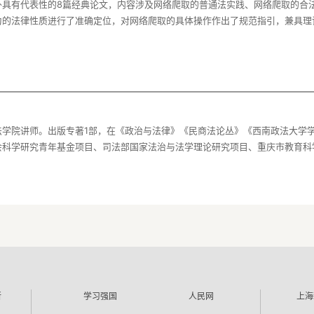
外具有代表性的8篇经典论文，内容涉及网络爬取的普通法实践、网络爬取的合
为的法律性质进行了准确定位，对网络爬取的具体操作作出了规范指引，兼具理
法学院讲师。出版专著1部，在《政治与法律》《民商法论丛》《西南政法大学
所
学习强国
人民网
上海