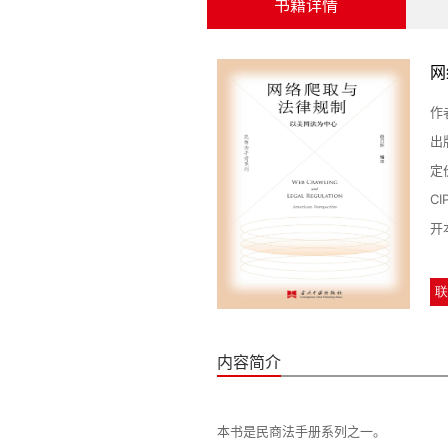
书籍详情
网
作
出
定
C
开
联
内容简介
本书是民商法手册系列之一。